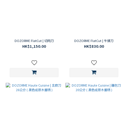
DOZORME FlatCut | 切肉刀
DOZORME FlatCut | 牛排刀
HK$1,150.00
HK$830.00