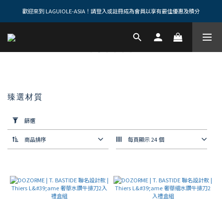
歡迎來到 LAGUIOLE-ASIA！請登入或註冊成為會員以享有最佳優惠及積分
臻選材質
套
用
篩選
篩
選
商品排序
每頁顯示 24 個
(0/20)
SABRE
顏色
黑
色
/
灰