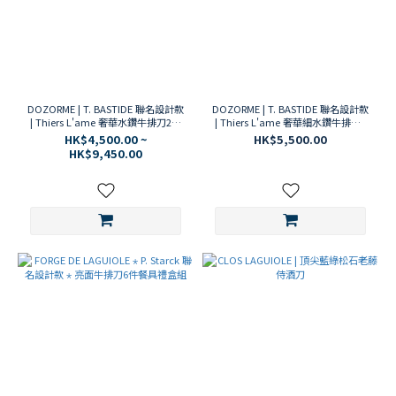
色
系
(8)
SABRE
系列
DOZORME | T. BASTIDE 聯名設計款
DOZORME | T. BASTIDE 聯名設計款
Marius
| Thiers L'ame 奢華水鑽牛排刀2入
| Thiers L'ame 奢華細水鑽牛排刀2
(8)
禮盒組
入禮盒組
HK$4,500.00 ~
HK$5,500.00
HK$9,450.00
SABRE
功能種
類
湯
匙
類
(3)
餐
叉
類
(2)
餐