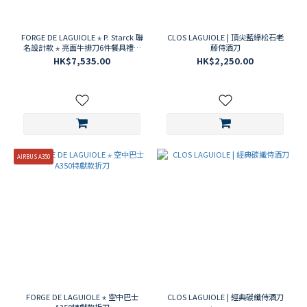
刀
類
(1)
FORGE DE LAGUIOLE ⋆ P. Starck 聯
CLOS LAGUIOLE | 頂尖藍綠松石老
餐
名設計款 ⋆ 亮面牛排刀6件餐具禮盒
藤侍酒刀
組
具
HK$7,535.00
HK$2,250.00
組
(2)
SABRE
主題
麵
包
AIRBUS A350
&
起
司
(1)
下
午
茶
(1)
沙
FORGE DE LAGUIOLE ⋆ 空中巴士
CLOS LAGUIOLE | 經典碳纖侍酒刀
拉