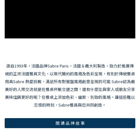
源自1993年，法國品牌Sabre Paris，法國＆義大利製造，致力於推廣傳
統的正宗法國餐具文化，以現代簡約的風格及色彩呈現，有別於傳統餐桌
用具Sabre 熱愛挑戰，滿足所有對擺盤風格創意呈現的可能 Sabre認為最
美好的人際交流就是在餐桌杯觥交錯之間！還有什麼比與家人或朋友分享
美味佳餚更好的呢？在餐桌上添加色彩、幽默、別致的風格，讓這些難以
忘懷的時刻，Sabre餐具與您共同創造。
閱 讀 品 牌 故 事