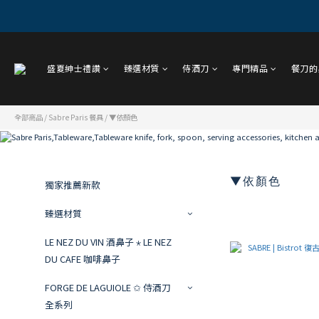
盛夏紳士禮讚
臻選材質
侍酒刀
專門精品
餐刀的
全部商品
/
Sabre Paris 餐具
/
▼依顏色
▼依顏色
獨家推薦新款
臻選材質
LE NEZ DU VIN 酒鼻子 ⋆ LE NEZ
DU CAFE 咖啡鼻子
FORGE DE LAGUIOLE ✩ 侍酒刀
全系列