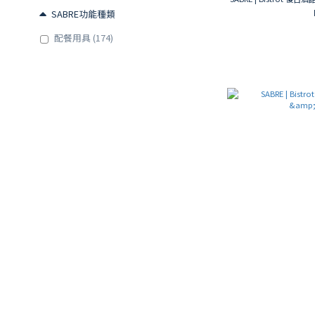
SABRE功能種類
配餐用具 (174)
湯匙類 (127)
餐叉類 (150)
餐刀類 (271)
餐具組 (170)
SABRE 主題
前菜 (28)
麵包 & 起司 (148)
下午茶 (143)
沙拉至上 (69)
肉食主義 (40)
一日三餐日常系 (345)
海鮮 (39)