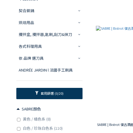
契合銅鍋
烘焙用品
攪拌盆, 攪拌器,匙刷,刮刀&抹刀
各式料理用具
依 品牌 選刀具
ANDRÉE JARDIN l 法國手工刷具
套用篩選
(0/20)
SABRE顏色
黃色 / 橘色系 (8)
SABRE | Bistrot 復
白色 / 珍珠白色系 (110)