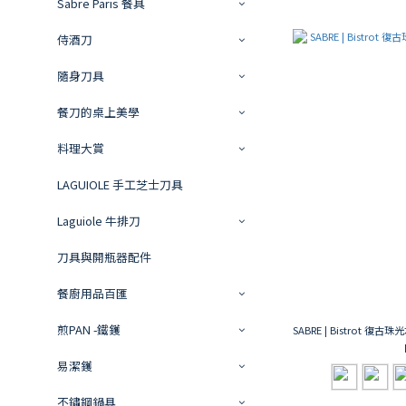
Sabre Paris 餐具
侍酒刀
隨身刀具
餐刀的桌上美學
料理大賞
LAGUIOLE 手工芝士刀具
Laguiole 牛排刀
刀具與開瓶器配件
餐廚用品百匯
煎PAN -鐵鑊
SABRE | Bistrot 復
易潔鑊
不鏽鋼鍋具