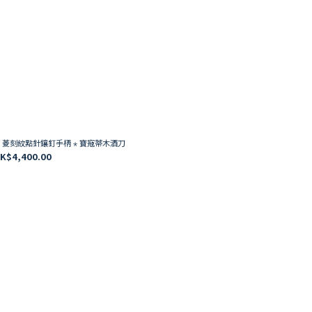
UM ⋆ 菱刻紋點針鑲釘手柄 ⋆ 寶寇蒂木酒刀
K$4,400.00