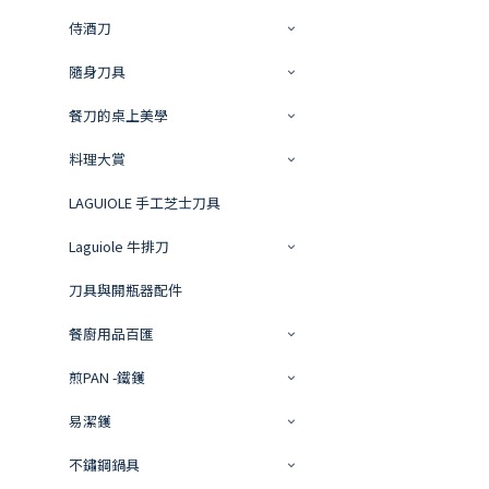
侍酒刀
隨身刀具
餐刀的桌上美學
料理大賞
LAGUIOLE 手工芝士刀具
Laguiole 牛排刀
刀具與開瓶器配件
餐廚用品百匯
煎PAN -鐵鑊
易潔鑊
不鏽鋼鍋具