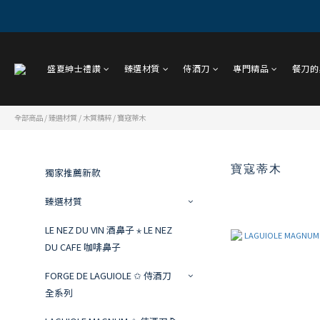
盛夏紳士禮讚
臻選材質
侍酒刀
專門精品
餐刀的
全部商品
/
臻選材質
/
木質精粹
/
寶寇蒂木
寶寇蒂木
獨家推薦新款
臻選材質
LE NEZ DU VIN 酒鼻子 ⋆ LE NEZ
DU CAFE 咖啡鼻子
FORGE DE LAGUIOLE ✩ 侍酒刀
全系列