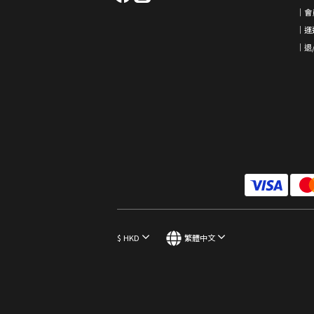
｜會
｜運
｜退
$
HKD
繁體中文