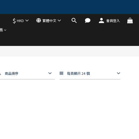
$
HKD
繁體中文
會員登入
務
商品排序
每頁顯示 24 個