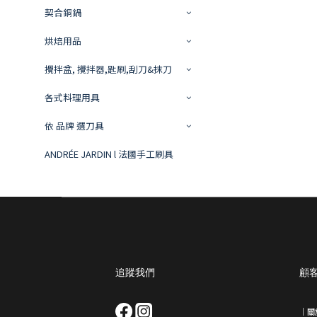
契合銅鍋
烘焙用品
攪拌盆, 攪拌器,匙刷,刮刀&抹刀
各式料理用具
依 品牌 選刀具
ANDRÉE JARDIN l 法國手工刷具
追蹤我們
顧
｜
關