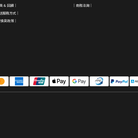
員 & 回饋
｜
｜
商務洽詢
｜
送服務方式｜
/換貨政策
｜