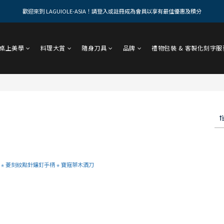
歡迎來到 LAGUIOLE-ASIA！請登入或註冊成為會員以享有最佳優惠及積分
桌上美學
料理大賞
隨身刀具
品牌
禮物包裝 & 客製化刻字服