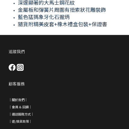
深邃顯著的大馬士鋼花紋
金屬板和彈簧片周圍有扭索狀花雕裝飾
藍色猛獁象牙化石握炳
隨貨附精美皮套+橡木禮盒包裝+保證書
追蹤我們
顧客服務
｜
關於我們
｜
｜會員 & 回饋
｜
｜運送服務方式｜
｜退/換貨政策
｜