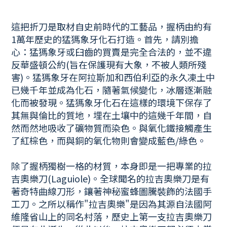
這把折刀是取材自史前時代的工藝品，握柄由約有
1萬年歷史的猛獁象牙化石打造。首先，請別擔
心：猛獁象牙或臼齒的買賣是完全合法的，並不違
反華盛頓公約(旨在保護現有大象，不被人類所殘
害)。猛獁象牙在阿拉斯加和西伯利亞的永久凍土中
已幾千年並成為化石，隨著氣候變化，冰層逐漸融
化而被發現。猛獁象牙化石在這樣的環境下保存了
其無與倫比的質地，埋在土壤中的這幾千年間，自
然而然地吸收了礦物質而染色。與氧化鐵接觸產生
了紅棕色，而與銅的氧化物則會變成藍色/綠色。
除了握柄獨樹一格的材質，本身即是一把專業的拉
吉奧樂刀(Laguiole)。全球聞名的拉吉奧樂刀是有
著奇特曲線刀形，鑲著神秘蜜蜂圖騰裝飾的法國手
工刀。之所以稱作"拉吉奧樂"是因為其源自法國阿
維隆省山上的同名村落，歷史上第一支拉吉奧樂刀