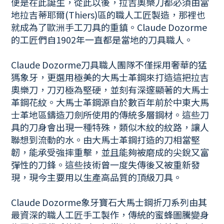
便是在此誕生，從此以後，拉吉奧樂刀都必須由當
地拉吉蒂耶爾(Thiers)區的職人工匠製造，那裡也
就成為了歐洲手工刀具的重鎮。Claude Dozorme
的工匠們自1902年一直都是當地的刀具職人。
Claude Dozorme刀具職人團隊不僅採用奢華的猛
獁象牙，更選用極美的大馬士革鋼來打造這把拉吉
奧樂刀，刀刃極為堅硬，並刻有深邃顯著的大馬士
革鋼花紋。大馬士革
鋼源自於數百年前於中東大馬
士革地區鑄造刀劍所使用的傳統多層鋼材。這些刀
具的刀身會出現一種特殊，類似木紋的紋路，讓人
聯想到流動的水。由大馬士革鋼打造的刀相當堅
韌，能承受強摔重擊，並且能夠被磨成的尖銳又富
彈性的刀鋒。這些技術曾一度失傳後又被重新發
現，現今主要用以生產高品質的頂級刀具。
Claude Dozorme象牙寶石大馬士鋼折刀系列由其
最資深的職人工匠手工製作，傳統的蜜蜂圖騰變身