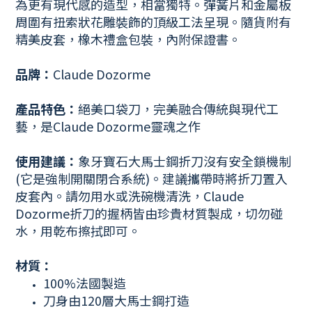
為更有現代感的造型，相當獨特。彈簧片和金屬板
周圍有扭索狀花雕裝飾的頂級工法呈現。隨貨附有
精美皮套，橡木禮盒包裝，內附保證書。
品牌：
Claude Dozorme
產品特色
：
絕美口袋刀，完美融合傳統與現代工
藝，是Claude Dozorme靈魂之作
使用建議：
象牙寶石大馬士鋼折刀沒有安全鎖機制
(它是強制開關閉合系統)。建議攜帶時將折刀置入
皮套內。請勿用水或洗碗機清洗，Claude
Dozorme折刀的握柄皆由珍貴材質製成，切勿碰
水，用乾布擦拭即可。
材質：
100%法國製造
刀身由120層大馬士鋼打造