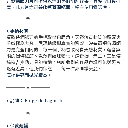
非鋸齒狀刀片
可提供乾淨俐落的切割效果，且便於日後打
磨。此刀片亦可
兼作瓶蓋開瓶器
，提升使用靈活性。
──── ୨୧ ────
⋆
手柄材質
角
這款侍酒師刀的手柄取材自鹿
。天然角質材質的觸感與
手感極為非凡，展現精緻與真實的質感。
沒有兩把侍酒師
刀是完全相同的。每一個手柄皆取材自天然材質，蘊含無
限的獨特細節、色澤與紋理變化。這份獨一無二，正是傳
統拉吉奧勒刀具的精髓。您所收到的作品色調可能與照片
略有差異，但我們保證——每一件都同樣美麗。
僅提供
亮面拋光版本
。
──── ୨୧ ────
⋆
品牌：
Forge de Laguiole
──── ୨୧ ────
⋆
保養建議