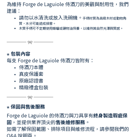
為維持 Forge de Laguiole 侍酒刀的美觀與耐用性，我們
建議：
請勿以水清洗或放入洗碗機。
手柄材質為高級木材或動物角
質，水分可能造成損害。
木質手柄可不定期使用蜂蠟或礦物油保養，以維持其自然光澤與質感。
──── ୨୧ ────
⋆
包裝內容
每支 Forge de Laguiole 侍酒刀皆附有：
侍酒刀本體
真皮保護套
原廠認證書
精緻禮盒包裝
──── ୨୧ ────
⋆
保固與售後服務
Forge de Laguiole 的侍酒刀與刀具享有
終身製造瑕疵保
固
，並提供業界頂尖的
售後維修服務
。
如需了解保固範圍、排除項目與維修流程，請參閱我們的
Q&A 說明頁。