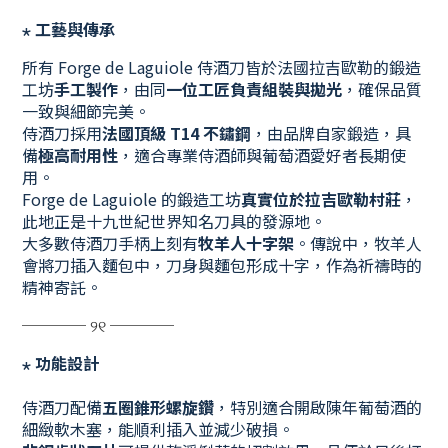
⋆
工藝與傳承
所有 Forge de Laguiole 侍酒刀皆於法國拉吉歐勒的鍛造
工坊
手工製作
，由同
一位工匠負責組裝與拋光
，確保品質
一致與細節完美。
侍酒刀採用
法國頂級 T14 不鏽鋼
，由品牌自家鍛造，具
備
極高耐用性
，適合專業侍酒師與葡萄酒愛好者長期使
用。
Forge de Laguiole 的鍛造工坊
真實位於拉吉歐勒村莊
，
此地正是十九世紀世界知名刀具的發源地。
大多數侍酒刀手柄上刻有
牧羊人十字架
。傳說中，牧羊人
會將刀插入麵包中，刀身與麵包形成十字，作為祈禱時的
精神寄託。
──── ୨୧ ────
⋆
功能設計
侍酒刀配備
五圈錐形螺旋鑽
，特別適合開啟陳年葡萄酒的
細緻軟木塞，能順利插入並減少破損。