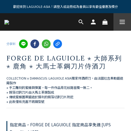
歡迎來到 LAGUIOLE-ASIA！請登入或註冊成為會員以享有最佳優惠及積分
分享到
FORGE DE LAGUIOLE ⋆ 大師系列
⋆ 鹿角 ⋆ 大馬士革鋼刀片侍酒刀
COLLECTION x DAMASCUS: LAGUIOLE ASIA獨家侍酒師刀，由法國拉吉奧勒鍛造
廠製作
⋆ 手工雕刻的蜜蜂與彈簧，每一件作品背花紋路皆獨一無二。 
⋆ 錫箔切割刀片由大馬士革鋼製成 
⋆ 傳統蜜蜂圖案鍛造於鋒利的錫箔切割刀片附近 
⋆ 此款僅有亮面不銹鋼型號
指定商品，FORGE DE LAGUIOLE 指定商品享免運 [UPS