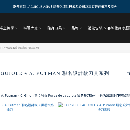
歡迎來到 LAGUIOLE-ASIA！請登入或註冊成為會員以享有最佳優惠及積分
桌上美學
料理大賞
隨身刀具
品牌
禮物包裝 & 客製化刻字服
⋆ A. Putman 聯名設計款刀具系列
LAGUIOLE ⋆ A. PUTMAN 聯名設計款刀具系列
rck、A. Putman、C. Ghion 等：發現 Forge de Laguiole 簽名餐刀系列，著名設計師們重