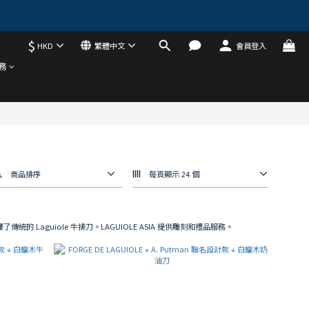
$
HKD
繁體中文
會員登入
務
商品排序
每頁顯示 24 個
新詮釋了傳統的 Laguiole 牛排刀。LAGUIOLE ASIA 提供雕刻和禮品服務。