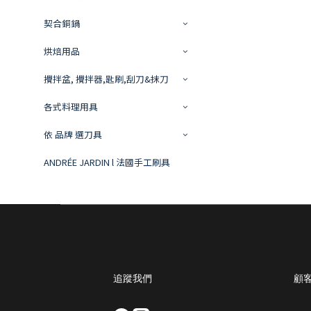
契合銅鍋
烘焙用品
攪拌盆, 攪拌器,匙刷,刮刀&抹刀
各式料理用具
依 品牌 選刀具
ANDRÉE JARDIN l 法國手工刷具
追蹤我們
顧