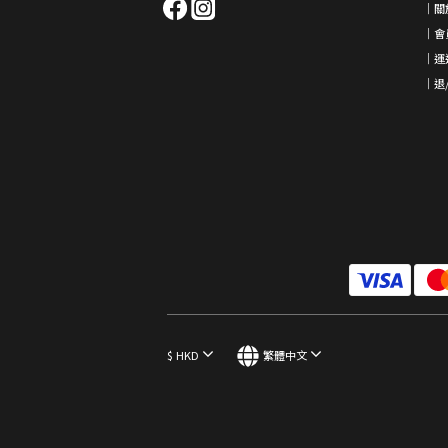
｜
關
｜會
｜運
｜退
$
HKD
繁體中文