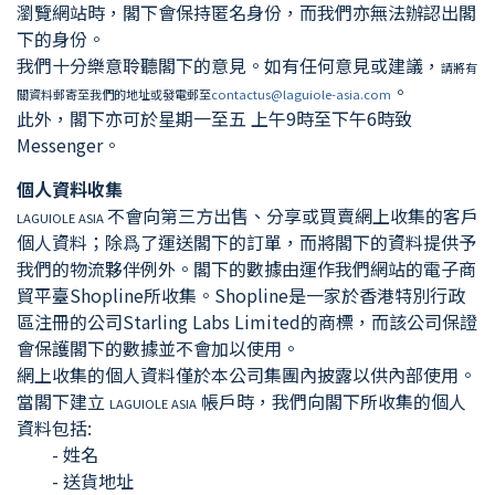
瀏覽網站時，閣下會保持匿名身份，而我們亦無法辦認出閣
下的身份。
我們十分樂意聆聽閣下的意見。如有任何意見或建議，
請將有
。
關資料郵寄至我們的地址或發電郵至
contactus@laguiole-asia.com
此外，閣下亦可於星期一至五 上午9時至下午6時致
Messenger。
個人資料收集
不會向第三方出售、分享或買賣網上收集的客戶
LAGUIOLE ASIA
個人資料；除爲了運送閣下的訂單，而將閣下的資料提供予
我們的物流夥伴例外。閣下的數據由運作我們網站的電子商
貿平臺Shopline所收集。Shopline是一家於香港特別行政
區注冊的公司Starling Labs Limited的商標，而該公司保證
會保護閣下的數據並不會加以使用。
網上收集的個人資料僅於本公司集團內披露以供內部使用。
當閣下建立
帳戶時，我們向閣下所收集的個人
LAGUIOLE ASIA
資料包括:
- 姓名
- 送貨地址