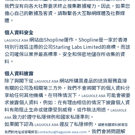
我們沒有向各大社群要求終止搜集數據權力。因此，如果您
擔心自己的數據及客資，請聯繫各大互聯網媒體及社群媒
體。
個人資料安全
網站由Shopline運作。Shopline是一家於香港
LAGUIOLE ASIA
特別行政區注冊的公司Starling Labs Limited的商標。而該
公司確保以業界最高標準，安全和保密地儲存所收集的資
料。
個人資料披露
除了與閣下從
網站所購買產品的送貨服務直接
LAGUIOLE ASIA
有關的公司及相關第三方外，我們不會將閣下的個人資料分
享給任何其他機構。在特殊情況下，
可能會被要
LAGUIOLE ASIA
求披露個人資料，例如：在有理由相信的情況下披露個人資
料有助阻止生命或健康受到威脅，或作執法用途。
LAGUIOLE
致力於遵守私隱條例和國家私隱準則。
ASIA
如果閣下認為
違反了私隱條例，
LAGUIOLE ASIA
請將有關資料郵寄至
，我們會將問題解
我們的地址或發電郵至
contactus@laguiole-asia.com