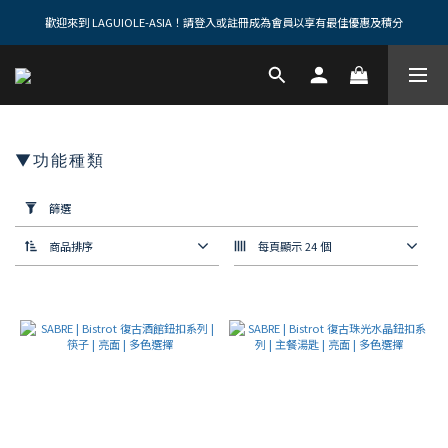
歡迎來到 LAGUIOLE-ASIA！請登入或註冊成為會員以享有最佳優惠及積分
▼功能種類
套
用
篩選
篩
選
商品排序
每頁顯示 24 個
(0/20)
SABRE
顏色
黃
色
/
橘
色
系