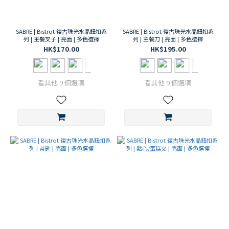
咖啡色
系 /
Beiges
SABRE | Bistrot 復古珠光水晶鈕扣系
SABRE | Bistrot 復古珠光水晶鈕扣系
(207)
列 | 主餐叉子 | 亮面 | 多色選擇
列 | 主餐刀 | 亮面 | 多色選擇
HK$170.00
HK$195.00
藍色
系
(113)
看其他 9 個選項
看其他 9 個選項
SABRE
系列
Marius
(8)
Tortoise
(30)
Panda
(22)
Katmandou
(1)
Pop!
(16)