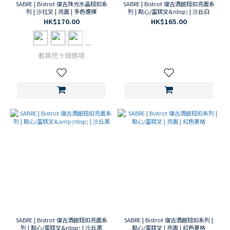
SABRE | Bistrot 復古珠光水晶鈕扣系
餐刀
SABRE | Bistrot 復古酒館鈕扣亮面系
列 | 沙拉叉 | 亮面 | 多色選擇
列 | 點心/蛋糕叉&nbsp; | 沙丘白
類
HK$170.00
HK$165.00
(250)
餐具
組
看其他 9 個選項
(165)
SABRE
主題
前
菜
(28)
麵包
& 起
司
(146)
下午
茶
(135)
沙
SABRE | Bistrot 復古酒館鈕扣亮面系
SABRE | Bistrot 復古酒館鈕扣系列 |
拉
列 | 點心/蛋糕叉&nbsp; | 沙丘黑
點心/蛋糕叉 | 亮面 | 紅色菱格