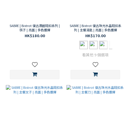
(6)
白色
/ 珍
珠白
SABRE | Bistrot 復古酒館鈕扣系列 |
SABRE | Bistrot 復古珠光水晶鈕扣系
色系
筷子 | 亮面 | 多色選擇
列 | 主餐湯匙 | 亮面 | 多色選擇
(110)
HK$180.00
HK$170.00
紅色
/ 紫
色 /
看其他 9 個選項
粉色
系
(172)
黑
色 /
灰
色
系
(92)
綠
色
系
(74)