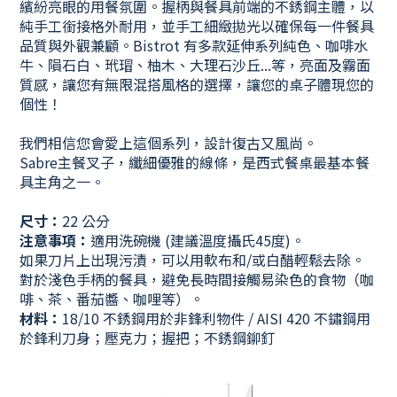
繽紛亮眼的用餐氛圍。
握柄與餐具前端的不銹鋼主體，以
純手工銜接格外耐用，並手工細緻拋光以確保每一件餐具
品質與外觀兼顧。Bistrot 有多款延伸系列
純色
、
咖啡水
牛、隕石白、玳瑁、柚木、大理石沙丘...等，亮面及霧面
質感
，讓您有無限混搭風格的選擇，讓您的桌子體現您的
個性！
我們相信您會愛上這個系列，設計復古又風尚。
Sabre主餐叉子，纖細優雅的線條，是西式餐桌最基本餐
具主角之一。
尺寸：
22 公分
注意事項：
適
用洗碗機 (建議溫度攝氏45度)。
如果刀片上出現污漬，可以用軟布和/或白醋輕鬆去除。
對於淺色手柄的餐具，避免長時間接觸易染色的食物（咖
啡、茶、番茄醬
、咖哩
等）。
材料：
18/10 不銹鋼用於非鋒利物件 / AISI 420 不鏽鋼用
於鋒利刀身
；壓克力
；握把
；
不銹鋼鉚釘