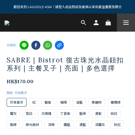
歡迎來到 LAGUIOLE-ASIA！請登入或註冊成為會員以享有最佳優惠及積分
分享到
SABRE | Bistrot 復古珠光水晶鈕扣
系列 | 主餐叉子 | 亮面 | 多色選擇
HK$170.00
顏色
: 珍珠象牙
珍珠象牙
紅
靛紫
咖啡
淺藍
焦糖棕
橄欖綠
鐵灰
雪白
太陽橘
丁香紫
藍綠
湛紫
桃紅
椴綠
綠光森林
深綠
鐵藍
湛藍
深鐵灰
粉紅