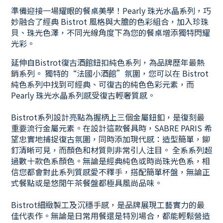
準備迎接一場耀眼的餐桌美學！Pearly
珠光水晶
系列，巧
妙融合了經典 Bistrot 風格與大膽的色彩組合，加入珍珠
貝、珠光色澤，不同光線角度下為您的餐桌增添獨特閃耀
光彩。
延伸自Bistrot復古酒館鈕扣純色系列，為品牌歷年最熱
銷系列。
獨特的“法國小酒館”氛圍，您可以在 Bistrot
純色系列中找到可經典、
可
復古的純色色彩元素，而
Pearly
珠光水晶
系列感受
復古輕奢質感。
Bistrot系列設計亮點為握柄上三個金屬鈕釦，是復刻最
重要流行金屬元素。
在設計這款餐具時，SABRE PARIS 希
望忠實地捕捉復古氛圍，同時添加現代感：造型簡單，鉚
釘清晰可見，而顏色和材質則非常引人注目。 全系系列超
過數十款色系顏色。無論是經典純色或時尚珠光色系，相
信您都會對此系列質感愛不釋手，搭配簡單杯盤，無論正
式餐點或是悠閒午茶餐盤都極具風尚品味。
Bistrot細緻製工及沉穩手感，是品牌展現工藝實力的最
佳代表作。
無論是日常用餐還是特別場合，都能輕鬆營造