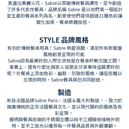
激盪出美麗火花，Sabre以突破傳統餐具調性，至今創造
了許多代表性餐具，品牌名稱 Sabre 是以他們第一個設計
並生產的餐具系列為名，創意使他們提供超過21種色彩讓
變化加乘，餐桌樂趣加倍。
STYLE 品牌風格
有別於傳統餐桌用具！Sabre 熱愛挑戰，滿足所有對擺盤
風格創意呈現的可能
Sabre認為最美好的人際交流就是在餐桌杯觥交錯之間！
事實上，還有什麼比與家人或朋友分享美味佳餚更好的
呢？在餐桌上添加色彩、幽默、別致的風格，讓這些難以
忘懷的時刻，Sabre餐具與您共同創造。
製造
來自法國品牌Sabre Paris，法國＆義大利製造。，致力於
推廣傳統的正宗法國餐具文化，並以現代簡約的風格及色
彩呈現。
握柄與餐具前端的不銹鋼主體以純手工細緻銜接格外耐
用，並手工拋光以確保每一件餐具品質與外觀兼顧。